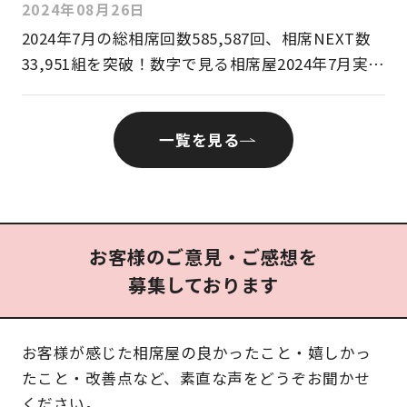
月9日(月)より各店舗にてイベントスタート
2024年08月26日
2024年7⽉の総相席回数585,587回、相席NEXT数
33,951組を突破！数字で⾒る相席屋2024年7⽉実績
レポート
一覧を見る
お客様のご意見・ご感想を
募集しております
お客様が感じた相席屋の良かったこと・嬉しかっ
たこと・改善点など、素直な声をどうぞお聞かせ
ください。