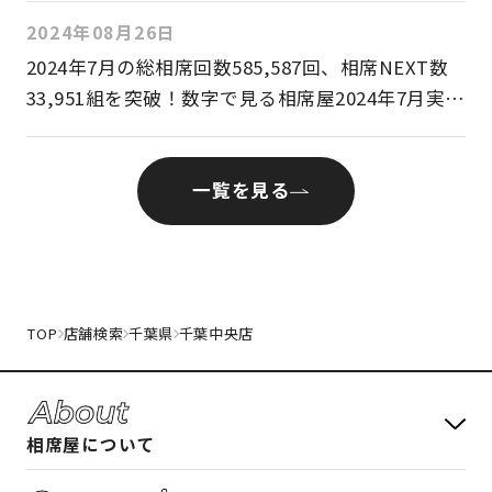
月9日(月)より各店舗にてイベントスタート
2024年08月26日
2024年7⽉の総相席回数585,587回、相席NEXT数
33,951組を突破！数字で⾒る相席屋2024年7⽉実績
レポート
一覧を見る
TOP
店舗検索
千葉県
千葉中央店
相席屋について