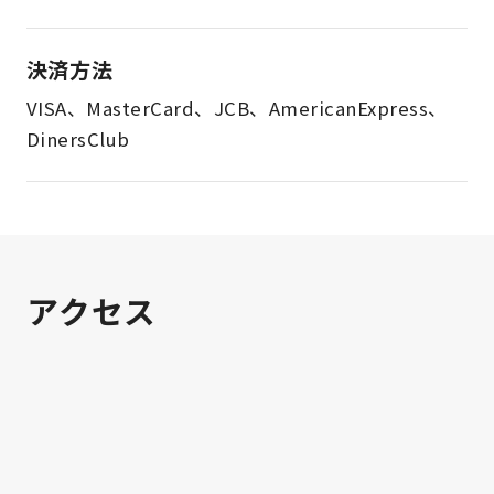
決済方法
VISA、MasterCard、JCB、AmericanExpress、
DinersClub
アクセス