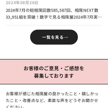
月9日(月)より各店舗にてイベントスタート
2024年08月26日
2024年7⽉の総相席回数585,587回、相席NEXT数
33,951組を突破！数字で⾒る相席屋2024年7⽉実績
レポート
一覧を見る
お客様のご意見・ご感想を
募集しております
お客様が感じた相席屋の良かったこと・嬉しかっ
たこと・改善点など、素直な声をどうぞお聞かせ
ください。