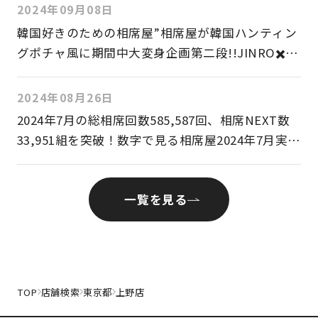
2024年09月08日
韓国好きのための相席屋”相席屋が韓国ハンティン
グポチャ風に期間中大変身企画第二段!!JINRO✖️三
養ジャパン✖️相席屋の大人気商品コラボ!!2024年9
月9日(月)より各店舗にてイベントスタート
2024年08月26日
2024年7⽉の総相席回数585,587回、相席NEXT数
33,951組を突破！数字で⾒る相席屋2024年7⽉実績
レポート
一覧を見る
TOP
店舗検索
東京都
上野店