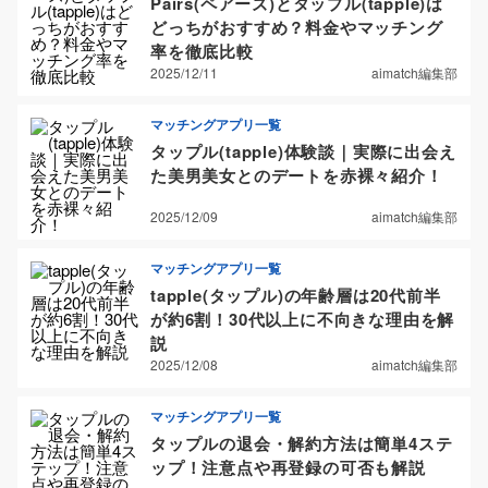
Pairs(ペアーズ)とタップル(tapple)は
どっちがおすすめ？料金やマッチング
率を徹底比較
2025/12/11
aimatch編集部
マッチングアプリ一覧
タップル(tapple)体験談｜実際に出会え
た美男美女とのデートを赤裸々紹介！
2025/12/09
aimatch編集部
マッチングアプリ一覧
tapple(タップル)の年齢層は20代前半
が約6割！30代以上に不向きな理由を解
説
2025/12/08
aimatch編集部
マッチングアプリ一覧
タップルの退会・解約方法は簡単4ステ
ップ！注意点や再登録の可否も解説