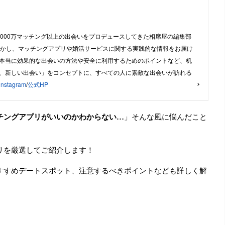
,000万マッチング以上の出会いをプロデュースしてきた相席屋の編集部
活かし、マッチングアプリや婚活サービスに関する実践的な情報をお届け
本当に効果的な出会いの方法や安全に利用するためのポイントなど、机
、新しい出会い」をコンセプトに、すべての人に素敵な出会いが訪れる
instagram
/
公式HP
チングアプリがいいのかわからない…
」そんな風に悩んだこと
リを厳選してご紹介します！
すすめデートスポット、注意するべきポイントなども詳しく解
。