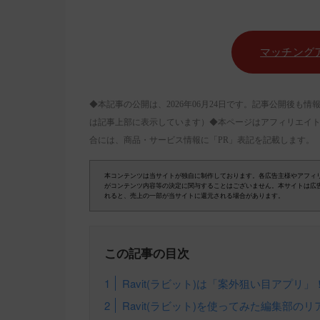
マッチング
◆本記事の公開は、2026年06月24日です。記事公開後
は記事上部に表示しています）◆本ページはアフィリエイ
合には、商品・サービス情報に「PR」表記を記載します。
本コンテンツは当サイトが独自に制作しております。各広告主様やアフィ
がコンテンツ内容等の決定に関与することはございません。本サイトは広
れると、売上の一部が当サイトに還元される場合があります。
この記事の目次
Ravit(ラビット)は「案外狙い目アプリ」
Ravit(ラビット)を使ってみた編集部の