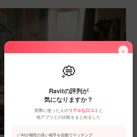
×
💭
Ravitの評判が
気になりますか？
実際に使った人の
リアルな口コミ
と
他アプリとの比較をまとめました
✅
AIが相性の良い相手を自動でマッチング