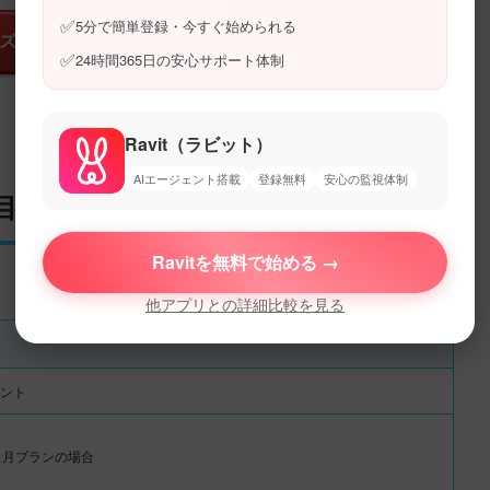
✅
5分で簡単登録・今すぐ始められる
ズ(無料)アプリストアへ
✅
24時間365日の安心サポート体制
Ravit（ラビット）
AIエージェント搭載
登録無料
安心の監視体制
い目アプリ」！
Ravitを無料で始める →
他アプリとの詳細比較を見る
ント
ヶ月プランの場合