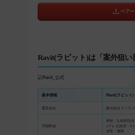
ペアー
Ravit(ラビット)は「案外狙
基本情報
Ravit(ラビット)
運営会社
株式会社フィラメ
男性：3,400円/月
月額料金
※クレカ決済・1
女性：無料