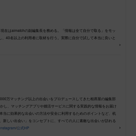
現在はaimatchの副編集長を務める。「情報は全て自分で取る」をモッ
し、40名以上の利用者に取材を行う。実際に自分で試して本当に良いと
,000万マッチング以上の出会いをプロデュースしてきた相席屋の編集部
活かし、マッチングアプリや婚活サービスに関する実践的な情報をお届け
本当に効果的な出会いの方法や安全に利用するためのポイントなど、机
、新しい出会い」をコンセプトに、すべての人に素敵な出会いが訪れる
instagram
/
公式HP