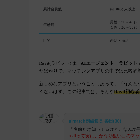
累計会員数
約100万人以上
男性：20～40代
年齢層
女性：20～30代
目的
恋活・婚活
Ravit(ラビット)は、
AIエージェント「ラビット
たばかりで、マッチングアプリの中では比較的
新しめなアプリということもあって、「なんと
くないはず。この記事では、そんな
Ravit初心
aimatch副編集長 柴田(30)
「名前だけ知ってるけど、なんか
avitって実は、かなり狙い目のマ