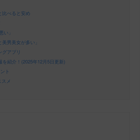
リと比べると安め
！
が悪い」
りと美男美女が多い」
チングアプリ
介！(2025年12月5日更新)
イント
ススメ