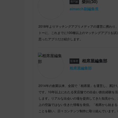
柴田(30)
専門家
aimatch副編集長
2018年よりマッチングアプリメディアの運営に携わり、
トーに、これまでに100種以上のマッチングアプリを試
思ったアプリだけ紹介します。
相席屋編集部
監修者
相席屋編集部
2014年の創業以来、全国で「相席屋」を運営し、累計1
です。10年以上にわたる実店舗での出会い創出経験を
します。リアルな出会いの場を提供してきた知見から、
上の空論ではない生きた情報を発信。「相席から始まる
ことを願い、日々コンテンツ制作に取り組んでいます。