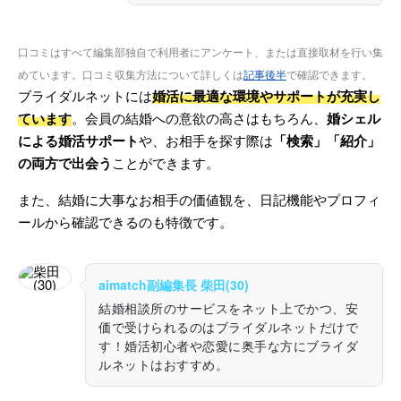
口コミはすべて編集部独自で利用者にアンケート、または直接取材を行い集
めています。口コミ収集方法について詳しくは
記事後半
で確認できます。
ブライダルネットには
婚活に最適な環境やサポートが充実し
ています
。会員の結婚への意欲の高さはもちろん、
婚シェル
による婚活サポート
や、お相手を探す際は
「検索」「紹介」
の両方で出会う
ことができます。
また、結婚に大事なお相手の価値観を、日記機能やプロフィ
ールから確認できるのも特徴です。
aimatch副編集長 柴田(30)
結婚相談所のサービスをネット上でかつ、安
価で受けられるのはブライダルネットだけで
す！婚活初心者や恋愛に奥手な方にブライダ
ルネットはおすすめ。