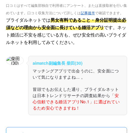
口コミはすべて編集部独自で利用者にアンケート、または直接取材を行い集
めています。口コミ収集方法について詳しくは
記事後半
で確認できます。
ブライダルネットでは
男女有料であること・身分証明提出必
須などの理由から安全面に長けている婚活アプリ
です。ネッ
ト婚活に不安を感じている方も、ぜひ安全性の高いブライダ
ルネットを利用してみてください。
aimatch副編集長 柴田(30)
マッチングアプリで出会うのに、安全面につ
いて気になりますよね... 。
冒頭でもお伝えした通り、ブライダルネット
は日本トレンドリサーチの調査結果から
「安
心信頼できる婚活アプリNo.1」に選ばれてい
るため安心できますね！