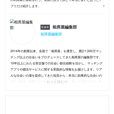
プリだけ紹介します。
相席屋編集部
監修者
相席屋編集部
2014年の創業以来、全国で「相席屋」を運営し、累計1,000万マッ
チング以上の出会いをプロデュースしてきた相席屋の編集部です。
10年以上にわたる実店舗での出会い創出経験を活かし、マッチング
アプリや婚活サービスに関する実践的な情報をお届けします。リア
ルな出会いの場を提供してきた知見から、本当に効果的な出会いの
もっと読む
方法や安全に利用するためのポイントなど、机上の空論ではない生
きた情報を発信。「相席から始まる、新しい出会い」をコンセプト
に、すべての人に素敵な出会いが訪れることを願い、日々コンテン
ツ制作に取り組んでいます。
instagram
/
公式HP