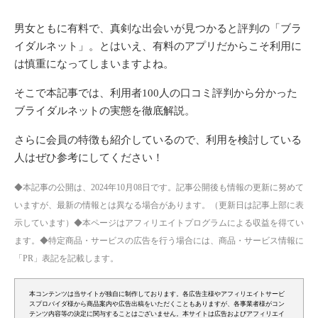
男女ともに有料で、真剣な出会いが見つかると評判の「ブラ
イダルネット」。とはいえ、有料のアプリだからこそ利用に
は慎重になってしまいますよね。
そこで本記事では、利用者100人の口コミ評判から分かった
ブライダルネットの実態を徹底解説。
さらに会員の特徴も紹介しているので、利用を検討している
人はぜひ参考にしてください！
◆本記事の公開は、2024年10月08日です。記事公開後も情報の更新に努めて
いますが、最新の情報とは異なる場合があります。（更新日は記事上部に表
示しています）◆本ページはアフィリエイトプログラムによる収益を得てい
ます。◆特定商品・サービスの広告を行う場合には、商品・サービス情報に
「PR」表記を記載します。
本コンテンツは当サイトが独自に制作しております。各広告主様やアフィリエイトサービ
スプロバイダ様から商品案内や広告出稿をいただくこともありますが、各事業者様がコン
テンツ内容等の決定に関与することはございません。本サイトは広告およびアフィリエイ