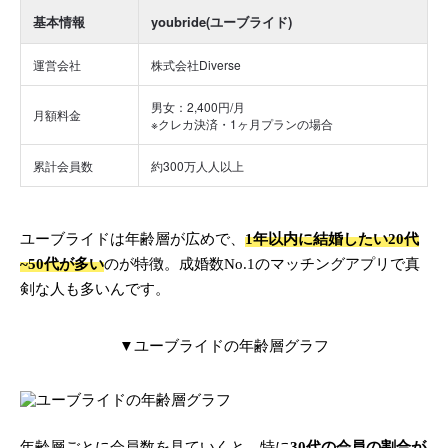
基本情報
youbride(ユーブライド)
運営会社
株式会社Diverse
男女：2,400円/月
月額料金
※クレカ決済・1ヶ月プランの場合
累計会員数
約300万人人以上
ユーブライドは年齢層が広めで、
1年以内に結婚したい20代
~50代が多い
のが特徴。成婚数No.1のマッチングアプリで真
剣な人も多いんです。
▼ユーブライドの年齢層グラフ
年齢層ごとに会員数を見ていくと、特に
30代の会員の割合が