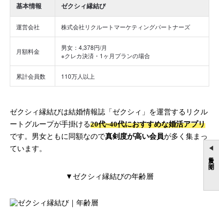
基本情報
ゼクシィ縁結び
運営会社
株式会社リクルートマーケティングパートナーズ
男女：4,378円/月
月額料金
※クレカ決済・1ヶ月プランの場合
累計会員数
110万人以上
ゼクシィ縁結びは結婚情報誌「ゼクシィ」を運営するリクル
ートグループが手掛ける
20代~40代におすすめな婚活アプリ
です。男女ともに同額なので
真剣度が高い会員
が多く集まっ
ています。
目次を開く
▼ゼクシィ縁結びの年齢層