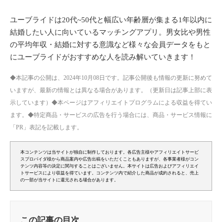
ユーブライドは20代~50代と幅広い年齢層が集まる1年以内に
結婚したい人に向いているマッチングアプリ。男女比や男性
の平均年収・結婚に対する意識など様々な会員データをもと
にユーブライドがおすすめな人を読み解いていきます！
◆本記事の公開は、2024年10月08日です。記事公開後も情報の更新に努めて
いますが、最新の情報とは異なる場合があります。（更新日は記事上部に表
示しています）◆本ページはアフィリエイトプログラムによる収益を得てい
ます。◆特定商品・サービスの広告を行う場合には、商品・サービス情報に
「PR」表記を記載します。
本コンテンツは当サイトが独自に制作しております。各広告主様やアフィリエイトサービ
スプロバイダ様から商品案内や広告出稿をいただくこともありますが、各事業者様がコン
テンツ内容等の決定に関与することはございません。本サイトは広告およびアフィリエイ
トサービスにより収益を得ています。コンテンツ内で紹介した商品が成約されると、売上
の一部が当サイトに還元される場合があります。
この記事の目次