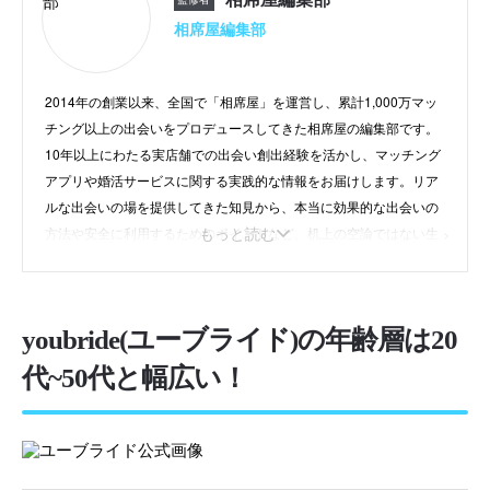
相席屋編集部
2014年の創業以来、全国で「相席屋」を運営し、累計1,000万マッ
チング以上の出会いをプロデュースしてきた相席屋の編集部です。
10年以上にわたる実店舗での出会い創出経験を活かし、マッチング
アプリや婚活サービスに関する実践的な情報をお届けします。リア
ルな出会いの場を提供してきた知見から、本当に効果的な出会いの
もっと読む
方法や安全に利用するためのポイントなど、机上の空論ではない生
きた情報を発信。「相席から始まる、新しい出会い」をコンセプト
に、すべての人に素敵な出会いが訪れることを願い、日々コンテン
ツ制作に取り組んでいます。
instagram
/
公式HP
youbride(ユーブライド)の年齢層は20
代~50代と幅広い！