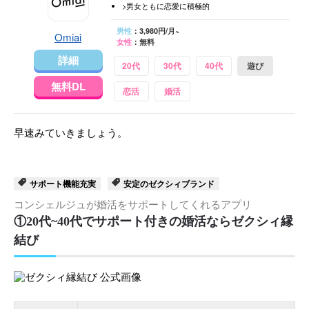
>男女ともに恋愛に積極的
男性
：3,980円/月~
Omiai
女性
：無料
詳細
20代
30代
40代
遊び
無料DL
恋活
婚活
早速みていきましょう。
サポート機能充実
安定のゼクシィブランド
コンシェルジュが婚活をサポートしてくれるアプリ
①20代~40代でサポート付きの婚活ならゼクシィ縁
結び