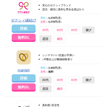
安心のゼクシィブランド
恋活・婚活に真剣な男女会員ばかり
男性
：4,378円/月~
ゼクシィ縁結び
女性
：4,378円/月~
詳細
20代
30代
40代
遊び
無料DL
恋活
婚活
シンママ/パパ支援が手厚い
>半数以上が離婚経験者り
男性
：3,400円/月~
marrish
女性
：無料
詳細
20代
30代
40代
遊び
無料DL
恋活
婚活
真剣度×安全性