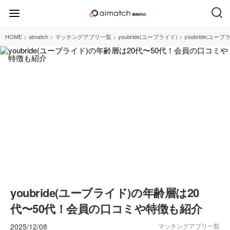
>
>
>
>
HOME
aimatch
マッチングアプリ一覧
youbride(ユーブライド)
youbride(
youbride(ユーブライド)の年齢層は20
代〜50代！会員の口コミや特徴も紹介
2025/12/08
マッチングアプリ一覧