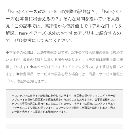
「Pairs(ペアーズ)の2ch・5chの実際の評判は？」「Pairs(ペア
ーズ)は本当に出会えるの？」そんな疑問を抱いている人必
見！この記事では、高評価から低評価までリアルな口コミを
解説。Pairs(ペアーズ)以外のおすすめアプリもご紹介するの
で、ぜひ参考にしてみてください。
◆本記事の公開は、2026年06月24日です。記事公開後も情報の更新に努めて
いますが、最新の情報とは異なる場合があります。（更新日は記事上部に表
示しています）◆本ページはアフィリエイトプログラムによる収益を得てい
ます。◆特定商品・サービスの広告を行う場合には、商品・サービス情報に
「PR」表記を記載します。
本コンテンツは当サイトが独自に制作しております。各広告主様やアフィリエイトサービ
スプロバイダ様から商品案内や広告出稿をいただくこともありますが、各事業者様がコン
テンツ内容等の決定に関与することはございません。本サイトは広告およびアフィリエイ
トサービスにより収益を得ています。コンテンツ内で紹介した商品が成約されると、売上
の一部が当サイトに還元される場合があります。