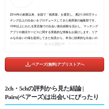
2014年の創業以来、全国で「相席屋」を運営し、累計1,000万マッ
チング以上の出会いをプロデュースしてきた相席屋の編集部です。
10年以上にわたる実店舗での出会い創出経験を活かし、マッチング
アプリや婚活サービスに関する実践的な情報をお届けします。リア
ルな出会いの場を提供してきた知見から、本当に効果的な出会いの
もっと読む
方法や安全に利用するためのポイントなど、机上の空論ではない生
きた情報を発信。「相席から始まる、新しい出会い」をコンセプト
に、すべての人に素敵な出会いが訪れることを願い、日々コンテン
ツ制作に取り組んでいます。
instagram
/
公式HP
ペアーズ(無料)アプリストアへ
2ch・5chの評判から見た結論 |
Pairs(ペアーズ)は出会いにぴったり