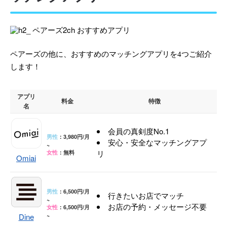
ペアーズの他に、おすすめのマッチングアプリを4つご紹介
します！
アプリ
料金
特徴
名
会員の真剣度No.1
男性
：3,980円/月
安心・安全なマッチングアプ
~
リ
女性
：無料
Omiai
男性
：6,500円/月
行きたいお店でマッチ
~
お店の予約・メッセージ不要
女性
：6,500円/月
Dine
~