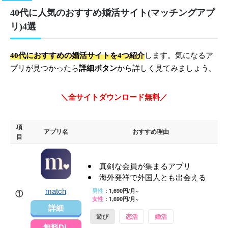
40代に人気のおすすめ婚活サイト(マッチングアプ
リ)4選
40代におすすめの婚活サイトを4つ紹介
します。気になるア
プリが見つかったら
詳細ボタン
から詳しく見てみましょう。
＼全サイトダウンロード無料／
項
アプリ名
おすすめ理由
目
真剣な会員が集まるアプリ
海外発祥で外国人とも出会える
match
男性
：1,690円/月~
①
女性
：1,690円/月~
詳細
遊び
恋活
婚活
無料DL