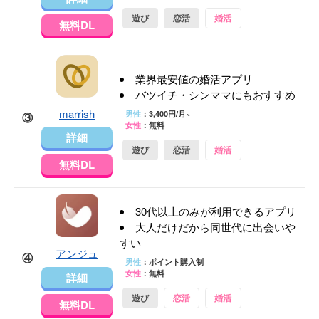
遊び
恋活
婚活
無料DL
業界最安値の婚活アプリ
バツイチ・シンママにもおすすめ
marrish
男性
：3,400円/月~
③
女性
：無料
詳細
遊び
恋活
婚活
無料DL
30代以上のみが利用できるアプリ
大人だけだから同世代に出会いや
すい
アンジュ
④
男性
：ポイント購入制
女性
：無料
詳細
遊び
恋活
婚活
無料DL