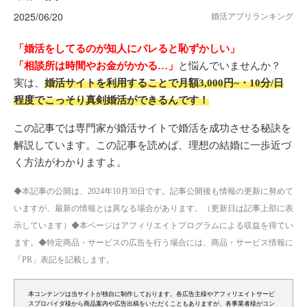
2025/06/20
婚活アプリランキング
「婚活をしてるのが知人にバレると恥ずかしい」
「相談所は時間やお金がかかる…」
と悩んでいませんか？
実は、
婚活サイトを利用することで月額3,000円~・10分/日
程度でこっそり真剣婚活ができるんです！
この記事では専門家が婚活サイトで婚活を成功させる秘訣を
解説しています。この記事を読めば、理想の結婚に一歩近づ
く方法がわかりますよ。
◆本記事の公開は、2024年10月30日です。記事公開後も情報の更新に努めて
いますが、最新の情報とは異なる場合があります。（更新日は記事上部に表
示しています）◆本ページはアフィリエイトプログラムによる収益を得てい
ます。◆特定商品・サービスの広告を行う場合には、商品・サービス情報に
「PR」表記を記載します。
本コンテンツは当サイトが独自に制作しております。各広告主様やアフィリエイトサービ
スプロバイダ様から商品案内や広告出稿をいただくこともありますが、各事業者様がコン