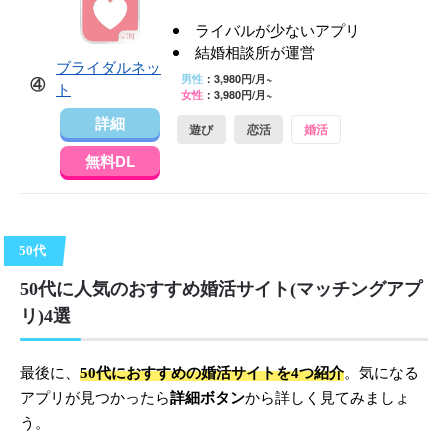
ライバルが少ないアプリ
結婚相談所が運営
ブライダルネッ
男性
：3,980円/月~
④
ト
女性
：3,980円/月~
詳細
遊び
恋活
婚活
無料DL
50代
50代に人気のおすすめ婚活サイト(マッチングアプ
リ)4選
最後に、
50代におすすめの婚活サイトを4つ紹介
。気になる
アプリが見つかったら
詳細ボタン
から詳しく見てみましょ
う。