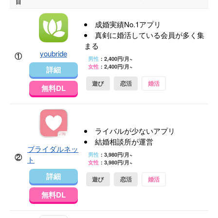
目
成婚実績No.1アプリ
真剣に婚活している会員が多く集
まる
youbride
①
男性
：2,400円/月~
女性
：2,400円/月~
詳細
遊び
恋活
婚活
無料DL
ライバルが少ないアプリ
結婚相談所が運営
ブライダルネッ
男性
：3,980円/月~
②
ト
女性
：3,980円/月~
詳細
遊び
恋活
婚活
無料DL