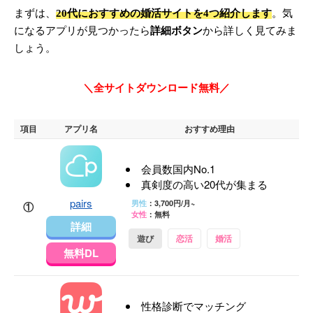
まずは、
20代におすすめの婚活サイトを4つ紹介します
。気
になるアプリが見つかったら
詳細ボタン
から詳しく見てみま
しょう。
＼全サイトダウンロード無料／
項目
アプリ名
おすすめ理由
会員数国内No.1
真剣度の高い20代が集まる
pairs
男性
：3,700円/月~
①
女性
：無料
詳細
遊び
恋活
婚活
無料DL
性格診断でマッチング