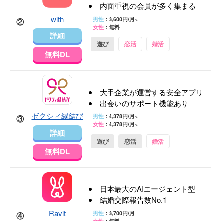
内面重視の会員が多く集まる
with
男性
：3,600円/月~
②
女性
：無料
詳細
遊び
恋活
婚活
無料DL
大手企業が運営する安全アプリ
出会いのサポート機能あり
ゼクシィ縁結び
男性
：4,378円/月~
③
女性
：4,378円/月~
詳細
遊び
恋活
婚活
無料DL
日本最大のAIエージェント型
結婚交際報告数No.1
Ravit
男性
：3,700円/月
④
女性
：無料