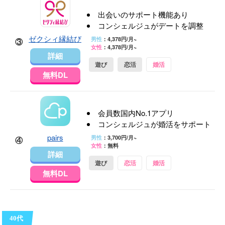
出会いのサポート機能あり
コンシェルジュがデートを調整
ゼクシィ縁結び
男性
：4,378円/月~
③
女性
：4,378円/月~
詳細
遊び
恋活
婚活
無料DL
会員数国内No.1アプリ
コンシェルジュが婚活をサポート
pairs
男性
：3,700円/月~
④
女性
：無料
詳細
遊び
恋活
婚活
無料DL
40代