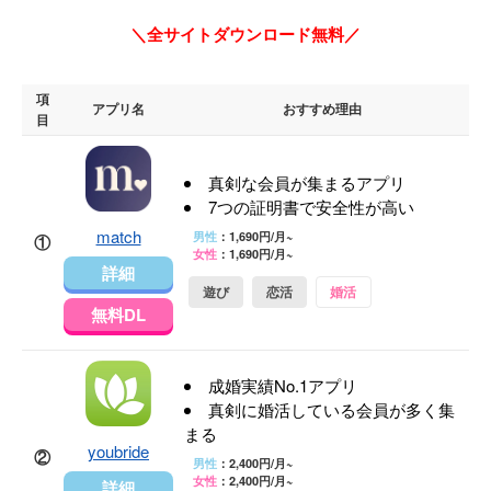
＼全サイトダウンロード無料／
項
アプリ名
おすすめ理由
目
真剣な会員が集まるアプリ
7つの証明書で安全性が高い
match
男性
：1,690円/月~
①
女性
：1,690円/月~
詳細
遊び
恋活
婚活
無料DL
成婚実績No.1アプリ
真剣に婚活している会員が多く集
まる
youbride
②
男性
：2,400円/月~
女性
：2,400円/月~
詳細