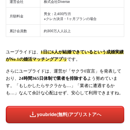
運営会社
株式会社Diverse
男女：2,400円/月
月額料金
※クレカ決済・1ヶ月プランの場合
累計会員数
約300万人人以上
ユーブライドは、
1日に6人が結婚できているという成婚実績
がNo.1の婚活マッチングアプリ
です。
さらにユーブライドは、運営が「サクラ0宣言」を発表して
おり、
24時間365日体制で業者を排除する
よう努めていま
す。「もしかしたらサクラかも…」「業者に遭遇するか
も…」なんて余計な心配はせず、安心して利用できますね。
youbride(無料)アプリストアへ