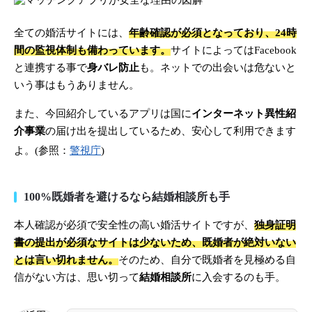
全ての婚活サイトには、
年齢確認が必須となっており、24時
間の監視体制も備わっています。
サイトによってはFacebook
と連携する事で
身バレ防止
も。ネットでの出会いは危ないと
いう事はもうありません。
また、今回紹介しているアプリは国に
インターネット異性紹
介事業
の届け出を提出しているため、安心して利用できます
よ。(参照：
警視庁
)
100%既婚者を避けるなら結婚相談所も手
本人確認が必須で安全性の高い婚活サイトですが、
独身証明
書の提出が必須なサイトは少ないため、既婚者が絶対いない
とは言い切れません。
そのため、自分で既婚者を見極める自
信がない方は、思い切って
結婚相談所
に入会するのも手。