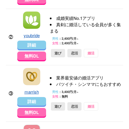
成婚実績No.1アプリ
真剣に婚活している会員が多く集
まる
youbride
②
男性
：2,400円/月~
女性
：2,400円/月~
詳細
遊び
恋活
婚活
無料DL
業界最安値の婚活アプリ
バツイチ・シンママにもおすすめ
marrish
男性
：3,400円/月~
③
女性
：無料
詳細
遊び
恋活
婚活
無料DL