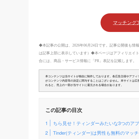
マッチング
◆本記事の公開は、2026年06月24日です。記事公開後
は記事上部に表示しています）◆本ページはアフィリエイ
合には、商品・サービス情報に「PR」表記を記載します。
本コンテンツは当サイトが独自に制作しております。各広告主様やアフィ
がコンテンツ内容等の決定に関与することはございません。本サイトは広
れると、売上の一部が当サイトに還元される場合があります。
この記事の目次
ちら見せ！ティンダーみたいな3つのア
Tinder(ティンダー)は男性も無料のマッ