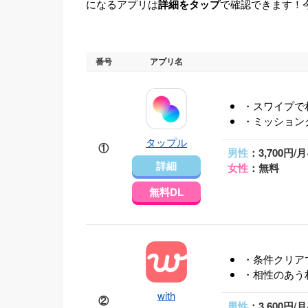
になるアプリは
詳細をタップ
で確認できます！
番号
アプリ名
・スワイプで
・ミッション
タップル
①
男性
：3,700円/月
詳細
女性
：無料
無料DL
・条件クリア
・相性のあう
with
②
男性
：3,600円/月