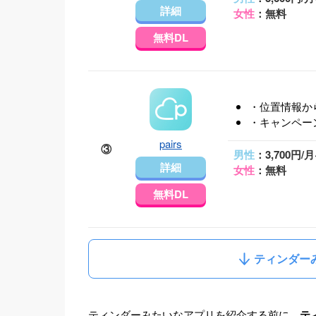
詳細
女性
：無料
無料DL
・位置情報か
・キャンペー
pairs
③
男性
：3,700円/月
詳細
女性
：無料
無料DL
ティンダー
ティンダーみたいなアプリを紹介する前に、
テ