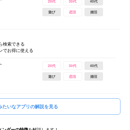
20代
30代
40代
遊び
恋活
婚活
ら検索できる
ンでお得に使える
~
20代
30代
40代
遊び
恋活
婚活
みたいなアプリの解説を見る
ィンダーの特徴
を解説します！