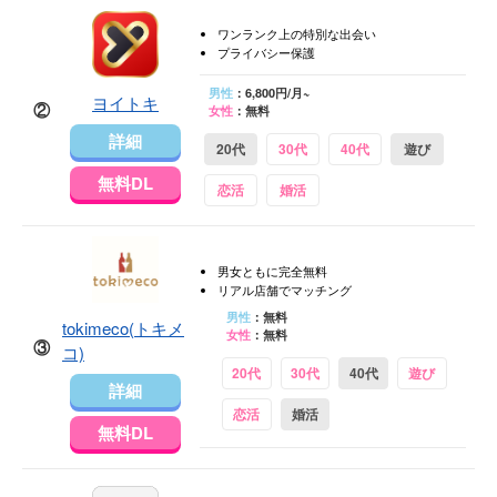
ワンランク上の特別な出会い
プライバシー保護
男性
：6,800円/月~
ヨイトキ
②
女性
：無料
詳細
20代
30代
40代
遊び
無料DL
恋活
婚活
男女ともに完全無料
リアル店舗でマッチング
男性
：無料
tokimeco(トキメ
女性
：無料
③
コ)
20代
30代
40代
遊び
詳細
恋活
婚活
無料DL