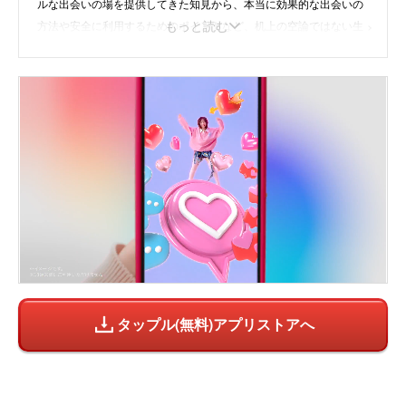
ルな出会いの場を提供してきた知見から、本当に効果的な出会いの
もっと読む
方法や安全に利用するためのポイントなど、机上の空論ではない生
きた情報を発信。「相席から始まる、新しい出会い」をコンセプト
に、すべての人に素敵な出会いが訪れることを願い、日々コンテン
ツ制作に取り組んでいます。
instagram
/
公式HP
タップル(無料)アプリストアへ