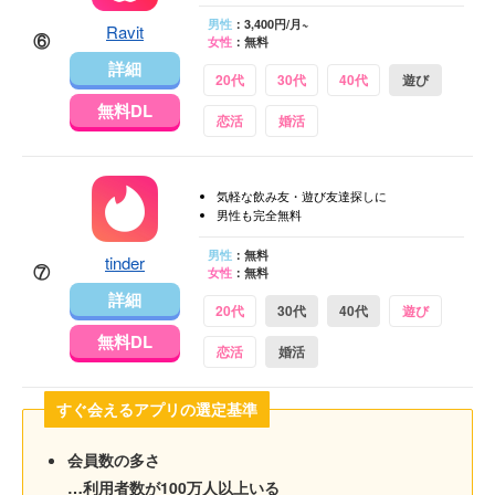
男性
：3,400円/月~
Ravit
⑥
女性
：無料
詳細
20代
30代
40代
遊び
無料DL
恋活
婚活
気軽な飲み友・遊び友達探しに
男性も完全無料
男性
：無料
tinder
⑦
女性
：無料
詳細
20代
30代
40代
遊び
無料DL
恋活
婚活
すぐ会えるアプリの選定基準
会員数の多さ
…利用者数が100万人以上いる