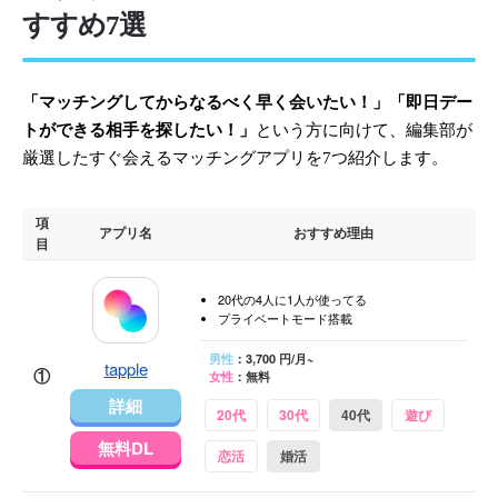
すすめ7選
「マッチングしてからなるべく早く会いたい！」「即日デー
トができる相手を探したい！」
という方に向けて、編集部が
厳選したすぐ会えるマッチングアプリを7つ紹介します。
項
アプリ名
おすすめ理由
目
20代の4人に1人が使ってる
プライベートモード搭載
男性
：3,700 円/月~
tapple
①
女性
：無料
詳細
20代
30代
40代
遊び
無料DL
恋活
婚活