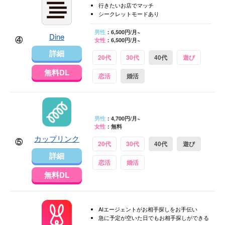
行きたいお店でマッチ
シークレットモードあり
男性
：6,500円/月~
Dine
④
女性
：6,500円/月~
詳細
20代
30代
40代
遊び
無料DL
恋活
婚活
男性
：4,700円/月~
女性
：無料
カップリンク
⑤
20代
30代
40代
遊び
詳細
恋活
婚活
無料DL
AIエージェントがお相手探しをお手伝い
急に予定が空いた日でもお相手探しができる